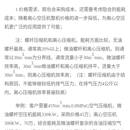
1.价格需求，既包含采购成本，还需要考虑隐含的能耗
成本；随着离心空压机整机价格的进一步探低，为离心空压
机更广泛的应用提供了可能；
注：螺杆压缩机和离心压缩机，能耗方面比较，无油
螺杆
最高，通常高20%以上；微油螺杆和离心压缩机，则通
3
3
常以30
m
/min为分界线，通常流量
小于30
m
/min，微油螺杆
3
效率高，
30
m
/min微油螺杆和离心压缩机持平，流量大于
3
30m
/min，则离心压缩机效率高；（注：螺杆压缩机由于结
构原因，不能够做较低的排气压力，在排气压力
4公斤以
内，
离心压缩机效率普遍较高）
3
举例：客户需要
45
Nm
/min,0.
8
MPaG空气压缩机，微
油螺杆空压机能耗330KW，采购价格45万；离心空压机
300KW，70万，结合能耗及微油螺杆复杂的含油压缩空气